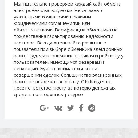
Мы тщательно проверяем каждый сайт обмена
Paymer RUB
Paymer RUB
электронных валют, но мы не связаны c
Paymer UAH
Paymer UAH
указанными компаниями никакими
юридическими соглашениями или
Capitalist USD
Capitalist USD
обязательствами. Верификация обменника не
Capitalist RUB
Capitalist RUB
тождественна гарантированию надежности
Capitalist EUR
Capitalist EUR
партнера. Всегда оценивайте различные
показатели при выборе обменника электронных
Payoneer USD
Payoneer USD
валют - уделите внимание отзывам и рейтингу у
Payoneer EUR
Payoneer EUR
пользователей, имеющимся резервам и
репутации. Будьте внимательны при
Revolut Binance USD
Revolut Binance USD
совершении сделок, большинство электронных
(BUSD)
(BUSD)
валют не подлежат возврату. OKchanger не
Revolut USD
Revolut USD
несет ответственности за потерю денежных
Revolut EUR
Revolut EUR
средств на стороннем ресурсе.
Revolut GBP
Revolut GBP
Global24 UAH
Global24 UAH
Piastrix RUB
Piastrix RUB
Piastrix USD
Piastrix USD
Piastrix EUR
Piastrix EUR