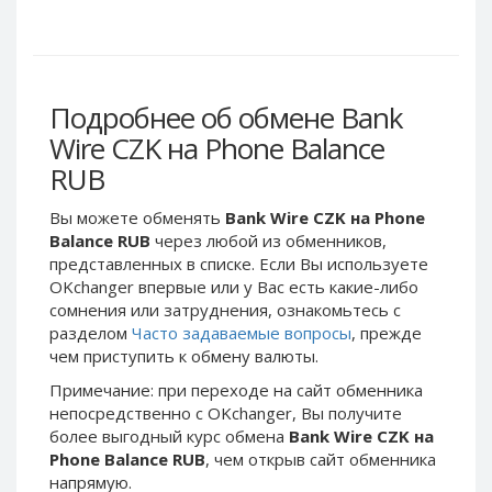
Webmoney WMG
Webmoney WMG
Webmoney WMX
Webmoney WMX
Webmoney WMB
Webmoney WMB
Skril USD
Skril USD
Подробнее об обмене Bank
Skril EUR
Skril EUR
Wire CZK на Phone Balance
Skril INR
Skril INR
RUB
Skril PLN
Skril PLN
Вы можете обменять
Bank Wire CZK на Phone
Skril GBP
Skril GBP
Balance RUB
через любой из обменников,
Skril AUD
Skril AUD
представленных в списке. Если Вы используете
OKchanger впервые или у Вас есть какие-либо
Skril NOK
Skril NOK
сомнения или затруднения, ознакомьтесь с
Skril SEK
Skril SEK
разделом
Часто задаваемые вопросы
, прежде
Paxum USD
Paxum USD
чем приступить к обмену валюты.
Paxum EUR
Paxum EUR
Примечание: при переходе на сайт обменника
непосредственно c OKchanger, Вы получите
Epay USD
Epay USD
более выгодный курс обмена
Bank Wire CZK на
Epay EUR
Epay EUR
Phone Balance RUB
, чем открыв сайт обменника
напрямую.
Phone Balance RUB
Phone Balance RUB