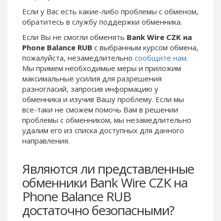
Phone Balance UAH
Phone Balance UAH
Если у Вас есть какие-либо проблемы с обменом,
обратитесь в службу поддержки обменника.
Phone Balance AMD
Phone Balance AMD
Если Вы не смогли обменять
Bank Wire CZK на
Neteller USD
Neteller USD
Phone Balance RUB
с выбранным курсом обмена,
Neteller EUR
Neteller EUR
пожалуйста, незамедлительно
сообщите нам
.
Мы примем необходимые меры и приложим
Neteller INR
Neteller INR
максимальные усилия для разрешения
Neteller PLN
Neteller PLN
разногласий, запросив информацию у
Neteller GBP
Neteller GBP
обменника и изучив Вашу проблему. Если мы
все-таки не сможем помочь Вам в решении
Neteller NOK
Neteller NOK
проблемы c обменником, мы незамедлительно
Neteller SEK
Neteller SEK
удалим его из списка доступных для данного
направления.
PaySera USD
PaySera USD
PaySera EUR
PaySera EUR
Являются ли представленные
PaySera PLN
PaySera PLN
обменники Bank Wire CZK на
AliPay CNY
AliPay CNY
Phone Balance RUB
UnionPay CNY
UnionPay CNY
достаточно безопасными?
Paymer USD
Paymer USD