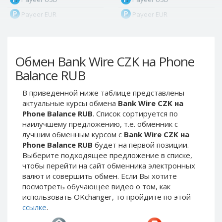
Payeer EUR
Payeer EUR
Payeer RUB
Payeer RUB
Payeer Bitcoin (BTC)
Payeer Bitcoin (BTC)
Обмен Bank Wire CZK на Phone
Payeer Tether ERC20
Payeer Tether ERC20
(USDT)
(USDT)
Balance RUB
Payeer UAH
Payeer UAH
В приведенной ниже таблице представлены
ЮMoney RUB
ЮMoney RUB
актуальные курсы обмена
Bank Wire CZK на
ЮMoney KZT
ЮMoney KZT
Phone Balance RUB
. Список сортируется по
наилучшему предложению, т.е. обменник с
PayPal USD
PayPal USD
лучшим обменным курсом с
Bank Wire CZK на
PayPal EUR
PayPal EUR
Phone Balance RUB
будет на первой позиции.
PayPal GBP
PayPal GBP
Выберите подходящее предложение в списке,
чтобы перейти на сайт обменника электронных
PayPal CAD
PayPal CAD
валют и совершить обмен. Если Вы хотите
PayPal AUD
PayPal AUD
посмотреть обучающее видео о том, как
использовать OKchanger, то пройдите по этой
PayPal RUB
PayPal RUB
ссылке
.
PayPal CZK
PayPal CZK