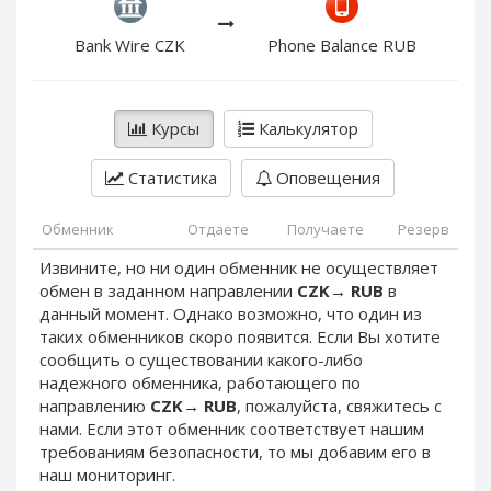
PayPal DKK
PayPal DKK
PayPal HKD
PayPal HKD
Bank Wire CZK
Phone Balance RUB
PayPal JPY
PayPal JPY
PayPal NZD
PayPal NZD
Курсы
Калькулятор
PayPal NOK
PayPal NOK
PayPal PLN
PayPal PLN
Статистика
Оповещения
PayPal SGD
PayPal SGD
Обменник
Отдаете
Получаете
Резерв
PayPal SEK
PayPal SEK
Извините, но ни один обменник не осуществляет
PayPal CHF
PayPal CHF
обмен в заданном направлении
CZK
→
RUB
в
PayPal MYR
PayPal MYR
данный момент. Однако возможно, что один из
Webmoney WMZ
Webmoney WMZ
таких обменников скоро появится. Если Вы хотите
сообщить о существовании какого-либо
Webmoney WMR
Webmoney WMR
надежного обменника, работающего по
Webmoney WME
Webmoney WME
направлению
CZK
→
RUB
, пожалуйста, свяжитесь с
нами. Если этот обменник соответствует нашим
Webmoney WMU
Webmoney WMU
требованиям безопасности, то мы добавим его в
Webmoney WMK
Webmoney WMK
наш мониторинг.