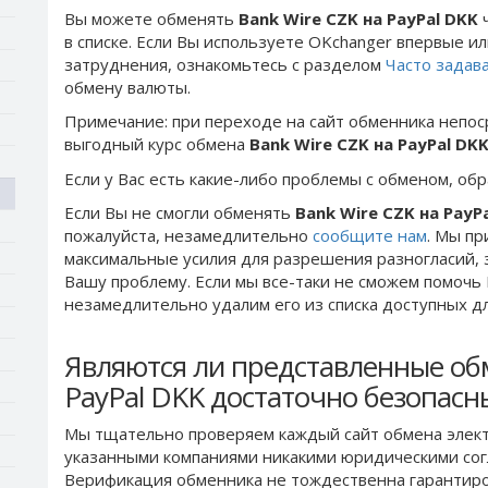
Вы можете обменять
Bank Wire CZK на PayPal DKK
ч
в списке. Если Вы используете OKchanger впервые ил
затруднения, ознакомьтесь с разделом
Часто задав
обмену валюты.
Примечание: при переходе на сайт обменника непос
выгодный курс обмена
Bank Wire CZK на PayPal DK
Если у Вас есть какие-либо проблемы с обменом, об
Если Вы не смогли обменять
Bank Wire CZK на PayP
пожалуйста, незамедлительно
сообщите нам
. Мы п
максимальные усилия для разрешения разногласий, 
Вашу проблему. Если мы все-таки не сможем помочь
незамедлительно удалим его из списка доступных д
Являются ли представленные об
PayPal DKK достаточно безопас
Мы тщательно проверяем каждый сайт обмена элект
указанными компаниями никакими юридическими сог
Верификация обменника не тождественна гарантиро