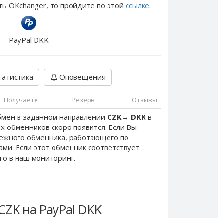
ть OKchanger, то пройдите по этой
ссылке
.
PayPal DKK
атистика
Оповещения
Получаете
Резерв
Отзывы
бмен в заданном направлении
CZK
→
DKK
в
х обменников скоро появится. Если Вы
дежного обменника, работающего по
нами. Если этот обменник соответствует
го в наш мониторинг.
CZK на PayPal DKK