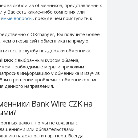
ерез любой из обменников, представленных
и у Вас есть какие-либо сомнения или
аемые вопросы
, прежде чем приступить к
редственно c OKchanger, Вы получите более
K
, чем открыв сайт обменника напрямую.
ратитесь в службу поддержки обменника.
al DKK
с выбранным курсом обмена,
римем необходимые меры и приложим
запросив информацию у обменника и изучив
 Вам в решении проблемы c обменником, мы
ля данного направления.
менники Bank Wire CZK на
ными?
ронных валют, но мы не связаны c
лашениями или обязательствами.
ванию надежности партнера. Всегда