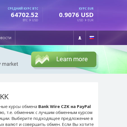
СРЕДНИЙ КУРС BTC
КУРС EUR
64702.52
0.9076 USD
BTC
USD
USD
EUR
ОВОСТИ
DKK
ьные курсы обмена
Bank Wire CZK на PayPal
ю, т.е. обменник с лучшим обменным курсом
зиции. Выберите подходящее предложение в
ых валют и совершить обмен. Если Вы хотите