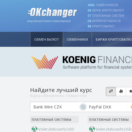
2065
ОБМЕННИКОВ
69
БИРЖ КРИПТОВАЛЮТ
57
ПЛАТЕЖНЫХ СИСТЕМ
38
ИНТЕРНЕТ-БАНКОВ
ВАШ МОНИТОРИНГ ОБМЕННИКОВ
88
КРИПТОВАЛЮТ
ОБМЕН ВАЛЮТ
ОБМЕННИКИ
БИРЖИ КРИПТОВАЛЮ
Найдите лучший курс
Курсы обновлены:
только что
ПЛАТЕЖНЫЕ СИСТЕМЫ
ПЛАТЕЖНЫЕ СИСТЕМЫ
Volet (Advcash) USD
Volet (Advcash) USD