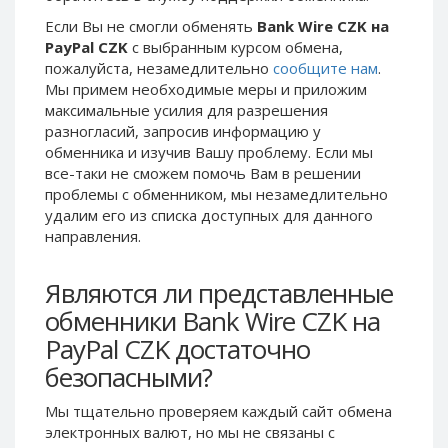
Phone Balance UAH
Phone Balance UAH
Если Вы не смогли обменять
Bank Wire CZK на
PayPal CZK
с выбранным курсом обмена,
Phone Balance AMD
Phone Balance AMD
пожалуйста, незамедлительно
сообщите нам
.
Neteller USD
Neteller USD
Мы примем необходимые меры и приложим
максимальные усилия для разрешения
Neteller EUR
Neteller EUR
разногласий, запросив информацию у
Neteller INR
Neteller INR
обменника и изучив Вашу проблему. Если мы
Neteller PLN
Neteller PLN
все-таки не сможем помочь Вам в решении
проблемы c обменником, мы незамедлительно
Neteller GBP
Neteller GBP
удалим его из списка доступных для данного
Neteller NOK
Neteller NOK
направления.
Neteller SEK
Neteller SEK
Являются ли представленные
PaySera USD
PaySera USD
обменники Bank Wire CZK на
PaySera EUR
PaySera EUR
PayPal CZK достаточно
PaySera PLN
PaySera PLN
безопасными?
AliPay CNY
AliPay CNY
UnionPay CNY
UnionPay CNY
Мы тщательно проверяем каждый сайт обмена
электронных валют, но мы не связаны c
Paymer USD
Paymer USD