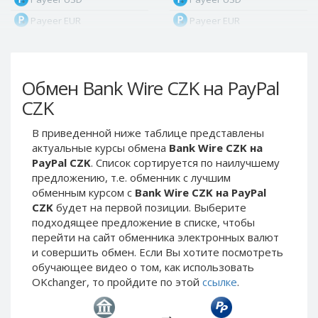
Payeer EUR
Payeer EUR
Payeer RUB
Payeer RUB
Payeer Bitcoin (BTC)
Payeer Bitcoin (BTC)
Обмен Bank Wire CZK на PayPal
Payeer Tether ERC20
Payeer Tether ERC20
(USDT)
(USDT)
CZK
Payeer UAH
Payeer UAH
В приведенной ниже таблице представлены
ЮMoney RUB
ЮMoney RUB
актуальные курсы обмена
Bank Wire CZK на
ЮMoney KZT
ЮMoney KZT
PayPal CZK
. Список сортируется по наилучшему
предложению, т.е. обменник с лучшим
PayPal USD
PayPal USD
обменным курсом с
Bank Wire CZK на PayPal
PayPal EUR
PayPal EUR
CZK
будет на первой позиции. Выберите
PayPal GBP
PayPal GBP
подходящее предложение в списке, чтобы
перейти на сайт обменника электронных валют
PayPal CAD
PayPal CAD
и совершить обмен. Если Вы хотите посмотреть
PayPal AUD
PayPal AUD
обучающее видео о том, как использовать
OKchanger, то пройдите по этой
ссылке
.
PayPal RUB
PayPal RUB
PayPal CZK
PayPal CZK