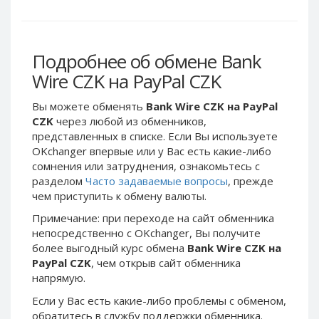
Webmoney WMG
Webmoney WMG
Webmoney WMX
Webmoney WMX
Webmoney WMB
Webmoney WMB
Подробнее об обмене Bank
Skril USD
Skril USD
Wire CZK на PayPal CZK
Skril EUR
Skril EUR
Вы можете обменять
Bank Wire CZK на PayPal
Skril INR
Skril INR
CZK
через любой из обменников,
Skril PLN
Skril PLN
представленных в списке. Если Вы используете
Skril GBP
Skril GBP
OKchanger впервые или у Вас есть какие-либо
сомнения или затруднения, ознакомьтесь с
Skril AUD
Skril AUD
разделом
Часто задаваемые вопросы
, прежде
Skril NOK
Skril NOK
чем приступить к обмену валюты.
Skril SEK
Skril SEK
Примечание: при переходе на сайт обменника
Paxum USD
Paxum USD
непосредственно c OKchanger, Вы получите
более выгодный курс обмена
Bank Wire CZK на
Paxum EUR
Paxum EUR
PayPal CZK
, чем открыв сайт обменника
Epay USD
Epay USD
напрямую.
Epay EUR
Epay EUR
Если у Вас есть какие-либо проблемы с обменом,
Phone Balance RUB
Phone Balance RUB
обратитесь в службу поддержки обменника.