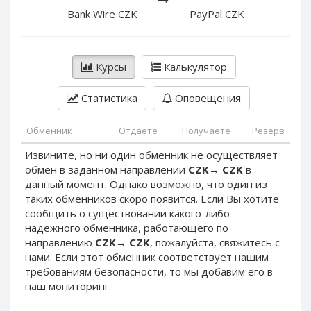
PayPal DKK
PayPal DKK
Bank Wire CZK
PayPal CZK
PayPal HKD
PayPal HKD
PayPal JPY
PayPal JPY
Курсы
Калькулятор
PayPal NZD
PayPal NZD
PayPal NOK
PayPal NOK
Статистика
Оповещения
PayPal PLN
PayPal PLN
PayPal SGD
PayPal SGD
Обменник
Отдаете
Получаете
Резерв
PayPal SEK
PayPal SEK
Извините, но ни один обменник не осуществляет
обмен в заданном направлении
CZK
→
CZK
в
PayPal CHF
PayPal CHF
данный момент. Однако возможно, что один из
PayPal MYR
PayPal MYR
таких обменников скоро появится. Если Вы хотите
Webmoney WMZ
Webmoney WMZ
сообщить о существовании какого-либо
надежного обменника, работающего по
Webmoney WMR
Webmoney WMR
направлению
CZK
→
CZK
, пожалуйста, свяжитесь с
Webmoney WME
Webmoney WME
нами. Если этот обменник соответствует нашим
требованиям безопасности, то мы добавим его в
Webmoney WMU
Webmoney WMU
наш мониторинг.
Webmoney WMK
Webmoney WMK