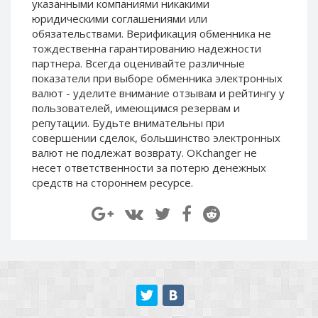
указанными компаниями никакими
Paymer RUB
Paymer RUB
юридическими соглашениями или
Paymer UAH
Paymer UAH
обязательствами. Верификация обменника не
тождественна гарантированию надежности
Capitalist USD
Capitalist USD
партнера. Всегда оценивайте различные
Capitalist RUB
Capitalist RUB
показатели при выборе обменника электронных
валют - уделите внимание отзывам и рейтингу у
Capitalist EUR
Capitalist EUR
пользователей, имеющимся резервам и
Payoneer USD
Payoneer USD
репутации. Будьте внимательны при
Payoneer EUR
Payoneer EUR
совершении сделок, большинство электронных
валют не подлежат возврату. OKchanger не
Revolut Binance USD
Revolut Binance USD
несет ответственности за потерю денежных
(BUSD)
(BUSD)
средств на стороннем ресурсе.
Revolut USD
Revolut USD
Revolut EUR
Revolut EUR
Revolut GBP
Revolut GBP
Global24 UAH
Global24 UAH
Piastrix RUB
Piastrix RUB
Piastrix USD
Piastrix USD
Piastrix EUR
Piastrix EUR