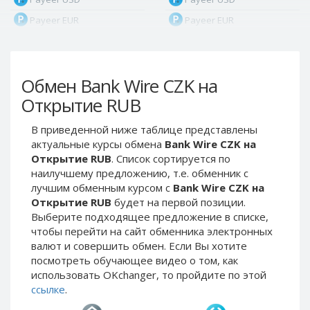
Payeer EUR
Payeer EUR
Payeer RUB
Payeer RUB
Payeer Bitcoin (BTC)
Payeer Bitcoin (BTC)
Обмен Bank Wire CZK на
Payeer Tether ERC20
Payeer Tether ERC20
(USDT)
(USDT)
Открытие RUB
Payeer UAH
Payeer UAH
В приведенной ниже таблице представлены
ЮMoney RUB
ЮMoney RUB
актуальные курсы обмена
Bank Wire CZK на
ЮMoney KZT
ЮMoney KZT
Открытие RUB
. Список сортируется по
наилучшему предложению, т.е. обменник с
PayPal USD
PayPal USD
лучшим обменным курсом с
Bank Wire CZK на
PayPal EUR
PayPal EUR
Открытие RUB
будет на первой позиции.
PayPal GBP
PayPal GBP
Выберите подходящее предложение в списке,
чтобы перейти на сайт обменника электронных
PayPal CAD
PayPal CAD
валют и совершить обмен. Если Вы хотите
PayPal AUD
PayPal AUD
посмотреть обучающее видео о том, как
использовать OKchanger, то пройдите по этой
PayPal RUB
PayPal RUB
ссылке
.
PayPal CZK
PayPal CZK