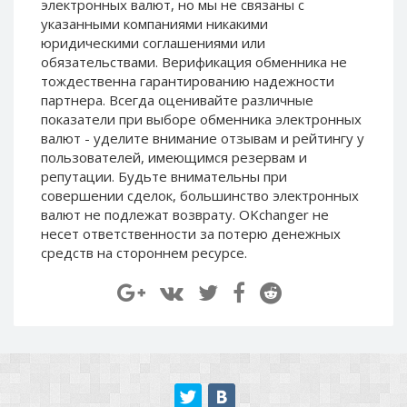
электронных валют, но мы не связаны c
Paymer RUB
Paymer RUB
указанными компаниями никакими
Paymer UAH
Paymer UAH
юридическими соглашениями или
обязательствами. Верификация обменника не
Capitalist USD
Capitalist USD
тождественна гарантированию надежности
Capitalist RUB
Capitalist RUB
партнера. Всегда оценивайте различные
показатели при выборе обменника электронных
Capitalist EUR
Capitalist EUR
валют - уделите внимание отзывам и рейтингу у
Payoneer USD
Payoneer USD
пользователей, имеющимся резервам и
Payoneer EUR
Payoneer EUR
репутации. Будьте внимательны при
совершении сделок, большинство электронных
Revolut Binance USD
Revolut Binance USD
валют не подлежат возврату. OKchanger не
(BUSD)
(BUSD)
несет ответственности за потерю денежных
Revolut USD
Revolut USD
средств на стороннем ресурсе.
Revolut EUR
Revolut EUR
Revolut GBP
Revolut GBP
Global24 UAH
Global24 UAH
Piastrix RUB
Piastrix RUB
Piastrix USD
Piastrix USD
Piastrix EUR
Piastrix EUR