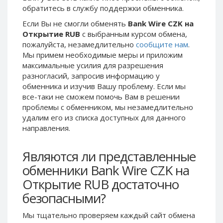
обратитесь в службу поддержки обменника.
Phone Balance UAH
Phone Balance UAH
Если Вы не смогли обменять
Bank Wire CZK на
Phone Balance AMD
Phone Balance AMD
Открытие RUB
с выбранным курсом обмена,
Neteller USD
Neteller USD
пожалуйста, незамедлительно
сообщите нам
.
Мы примем необходимые меры и приложим
Neteller EUR
Neteller EUR
максимальные усилия для разрешения
Neteller INR
Neteller INR
разногласий, запросив информацию у
Neteller PLN
Neteller PLN
обменника и изучив Вашу проблему. Если мы
все-таки не сможем помочь Вам в решении
Neteller GBP
Neteller GBP
проблемы c обменником, мы незамедлительно
Neteller NOK
Neteller NOK
удалим его из списка доступных для данного
направления.
Neteller SEK
Neteller SEK
PaySera USD
PaySera USD
Являются ли представленные
PaySera EUR
PaySera EUR
обменники Bank Wire CZK на
PaySera PLN
PaySera PLN
Открытие RUB достаточно
AliPay CNY
AliPay CNY
безопасными?
UnionPay CNY
UnionPay CNY
Мы тщательно проверяем каждый сайт обмена
Paymer USD
Paymer USD