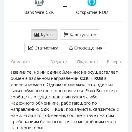
PayPal DKK
PayPal DKK
PayPal HKD
PayPal HKD
Bank Wire CZK
Открытие RUB
PayPal JPY
PayPal JPY
PayPal NZD
PayPal NZD
Курсы
Калькулятор
PayPal NOK
PayPal NOK
PayPal PLN
PayPal PLN
Статистика
Оповещения
PayPal SGD
PayPal SGD
Обменник
Отдаете
Получаете
Резерв
PayPal SEK
PayPal SEK
Извините, но ни один обменник не осуществляет
PayPal CHF
PayPal CHF
обмен в заданном направлении
CZK
→
RUB
в
PayPal MYR
PayPal MYR
данный момент. Однако возможно, что один из
Webmoney WMZ
Webmoney WMZ
таких обменников скоро появится. Если Вы хотите
сообщить о существовании какого-либо
Webmoney WMR
Webmoney WMR
надежного обменника, работающего по
Webmoney WME
Webmoney WME
направлению
CZK
→
RUB
, пожалуйста, свяжитесь с
нами. Если этот обменник соответствует нашим
Webmoney WMU
Webmoney WMU
требованиям безопасности, то мы добавим его в
Webmoney WMK
Webmoney WMK
наш мониторинг.