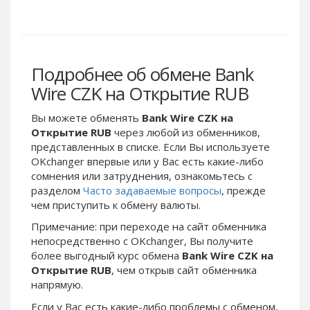
Webmoney WMG
Webmoney WMG
Webmoney WMX
Webmoney WMX
Webmoney WMB
Webmoney WMB
Skril USD
Skril USD
Подробнее об обмене Bank
Skril EUR
Skril EUR
Wire CZK на Открытие RUB
Skril INR
Skril INR
Вы можете обменять
Bank Wire CZK на
Skril PLN
Skril PLN
Открытие RUB
через любой из обменников,
Skril GBP
Skril GBP
представленных в списке. Если Вы используете
OKchanger впервые или у Вас есть какие-либо
Skril AUD
Skril AUD
сомнения или затруднения, ознакомьтесь с
Skril NOK
Skril NOK
разделом
Часто задаваемые вопросы
, прежде
Skril SEK
Skril SEK
чем приступить к обмену валюты.
Paxum USD
Paxum USD
Примечание: при переходе на сайт обменника
непосредственно c OKchanger, Вы получите
Paxum EUR
Paxum EUR
более выгодный курс обмена
Bank Wire CZK на
Epay USD
Epay USD
Открытие RUB
, чем открыв сайт обменника
напрямую.
Epay EUR
Epay EUR
Phone Balance RUB
Phone Balance RUB
Если у Вас есть какие-либо проблемы с обменом,