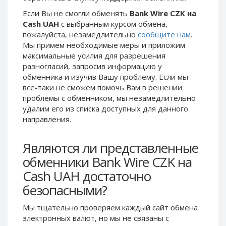
Phone Balance UAH
Phone Balance UAH
Если Вы не смогли обменять
Bank Wire CZK на
Cash UAH
с выбранным курсом обмена,
Phone Balance AMD
Phone Balance AMD
пожалуйста, незамедлительно
сообщите нам
.
Neteller USD
Neteller USD
Мы примем необходимые меры и приложим
максимальные усилия для разрешения
Neteller EUR
Neteller EUR
разногласий, запросив информацию у
Neteller INR
Neteller INR
обменника и изучив Вашу проблему. Если мы
Neteller PLN
Neteller PLN
все-таки не сможем помочь Вам в решении
проблемы c обменником, мы незамедлительно
Neteller GBP
Neteller GBP
удалим его из списка доступных для данного
Neteller NOK
Neteller NOK
направления.
Neteller SEK
Neteller SEK
Являются ли представленные
PaySera USD
PaySera USD
обменники Bank Wire CZK на
PaySera EUR
PaySera EUR
Cash UAH достаточно
PaySera PLN
PaySera PLN
безопасными?
AliPay CNY
AliPay CNY
UnionPay CNY
UnionPay CNY
Мы тщательно проверяем каждый сайт обмена
электронных валют, но мы не связаны c
Paymer USD
Paymer USD