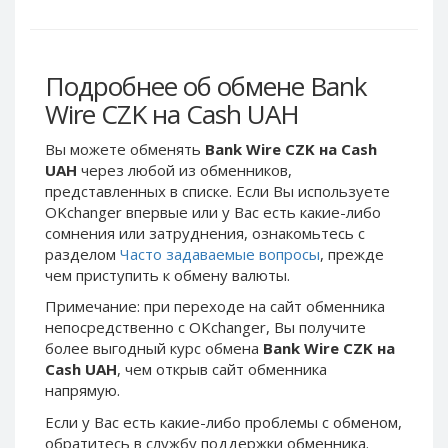
Webmoney WMG
Webmoney WMG
Webmoney WMX
Webmoney WMX
Webmoney WMB
Webmoney WMB
Подробнее об обмене Bank
Skril USD
Skril USD
Wire CZK на Cash UAH
Skril EUR
Skril EUR
Вы можете обменять
Bank Wire CZK на Cash
Skril INR
Skril INR
UAH
через любой из обменников,
Skril PLN
Skril PLN
представленных в списке. Если Вы используете
Skril GBP
Skril GBP
OKchanger впервые или у Вас есть какие-либо
сомнения или затруднения, ознакомьтесь с
Skril AUD
Skril AUD
разделом
Часто задаваемые вопросы
, прежде
Skril NOK
Skril NOK
чем приступить к обмену валюты.
Skril SEK
Skril SEK
Примечание: при переходе на сайт обменника
Paxum USD
Paxum USD
непосредственно c OKchanger, Вы получите
более выгодный курс обмена
Bank Wire CZK на
Paxum EUR
Paxum EUR
Cash UAH
, чем открыв сайт обменника
Epay USD
Epay USD
напрямую.
Epay EUR
Epay EUR
Если у Вас есть какие-либо проблемы с обменом,
Phone Balance RUB
Phone Balance RUB
обратитесь в службу поддержки обменника.