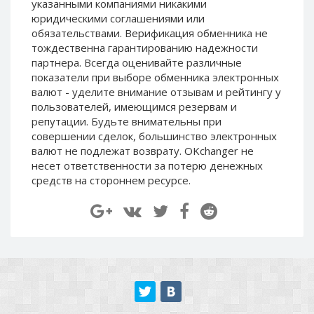
указанными компаниями никакими
Paymer RUB
Paymer RUB
юридическими соглашениями или
Paymer UAH
Paymer UAH
обязательствами. Верификация обменника не
тождественна гарантированию надежности
Capitalist USD
Capitalist USD
партнера. Всегда оценивайте различные
Capitalist RUB
Capitalist RUB
показатели при выборе обменника электронных
валют - уделите внимание отзывам и рейтингу у
Capitalist EUR
Capitalist EUR
пользователей, имеющимся резервам и
Payoneer USD
Payoneer USD
репутации. Будьте внимательны при
Payoneer EUR
Payoneer EUR
совершении сделок, большинство электронных
валют не подлежат возврату. OKchanger не
Revolut Binance USD
Revolut Binance USD
несет ответственности за потерю денежных
(BUSD)
(BUSD)
средств на стороннем ресурсе.
Revolut USD
Revolut USD
Revolut EUR
Revolut EUR
Revolut GBP
Revolut GBP
Global24 UAH
Global24 UAH
Piastrix RUB
Piastrix RUB
Piastrix USD
Piastrix USD
Piastrix EUR
Piastrix EUR