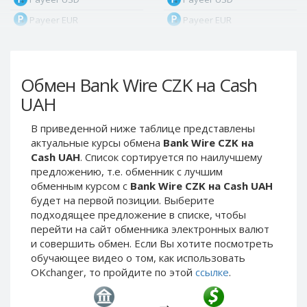
Payeer EUR
Payeer EUR
Payeer RUB
Payeer RUB
Payeer Bitcoin (BTC)
Payeer Bitcoin (BTC)
Обмен Bank Wire CZK на Cash
Payeer Tether ERC20
Payeer Tether ERC20
(USDT)
(USDT)
UAH
Payeer UAH
Payeer UAH
В приведенной ниже таблице представлены
ЮMoney RUB
ЮMoney RUB
актуальные курсы обмена
Bank Wire CZK на
ЮMoney KZT
ЮMoney KZT
Cash UAH
. Список сортируется по наилучшему
предложению, т.е. обменник с лучшим
PayPal USD
PayPal USD
обменным курсом с
Bank Wire CZK на Cash UAH
PayPal EUR
PayPal EUR
будет на первой позиции. Выберите
PayPal GBP
PayPal GBP
подходящее предложение в списке, чтобы
перейти на сайт обменника электронных валют
PayPal CAD
PayPal CAD
и совершить обмен. Если Вы хотите посмотреть
PayPal AUD
PayPal AUD
обучающее видео о том, как использовать
OKchanger, то пройдите по этой
ссылке
.
PayPal RUB
PayPal RUB
PayPal CZK
PayPal CZK