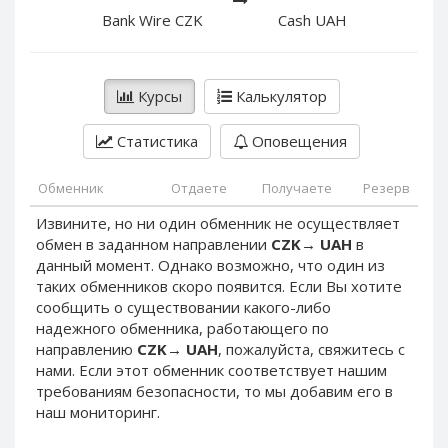
PayPal DKK
PayPal DKK
Bank Wire CZK
Cash UAH
PayPal HKD
PayPal HKD
PayPal JPY
PayPal JPY
Курсы
Калькулятор
PayPal NZD
PayPal NZD
PayPal NOK
PayPal NOK
Статистика
Оповещения
PayPal PLN
PayPal PLN
PayPal SGD
PayPal SGD
Обменник
Отдаете
Получаете
Резерв
PayPal SEK
PayPal SEK
Извините, но ни один обменник не осуществляет
обмен в заданном направлении
CZK
→
UAH
в
PayPal CHF
PayPal CHF
данный момент. Однако возможно, что один из
PayPal MYR
PayPal MYR
таких обменников скоро появится. Если Вы хотите
Webmoney WMZ
Webmoney WMZ
сообщить о существовании какого-либо
надежного обменника, работающего по
Webmoney WMR
Webmoney WMR
направлению
CZK
→
UAH
, пожалуйста, свяжитесь с
Webmoney WME
Webmoney WME
нами. Если этот обменник соответствует нашим
требованиям безопасности, то мы добавим его в
Webmoney WMU
Webmoney WMU
наш мониторинг.
Webmoney WMK
Webmoney WMK