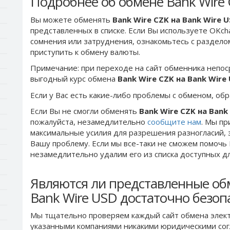
Подробнее об обмене Bank Wire 
Вы можете обменять
Bank Wire CZK на Bank Wire 
представленных в списке. Если Вы используете OKch
сомнения или затруднения, ознакомьтесь с раздел
приступить к обмену валюты.
Примечание: при переходе на сайт обменника непос
выгодный курс обмена
Bank Wire CZK на Bank Wire
Если у Вас есть какие-либо проблемы с обменом, об
Если Вы не смогли обменять
Bank Wire CZK на Bank
пожалуйста, незамедлительно
сообщите нам
. Мы п
максимальные усилия для разрешения разногласий, 
Вашу проблему. Если мы все-таки не сможем помочь
незамедлительно удалим его из списка доступных д
Являются ли представленные об
Bank Wire USD достаточно безо
Мы тщательно проверяем каждый сайт обмена элект
указанными компаниями никакими юридическими сог