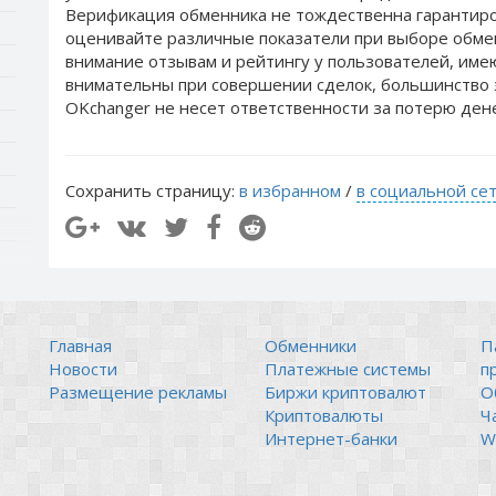
Верификация обменника не тождественна гарантиро
оценивайте различные показатели при выборе обме
внимание отзывам и рейтингу у пользователей, им
внимательны при совершении сделок, большинство 
OKchanger не несет ответственности за потерю ден
Сохранить страницу:
в избранном
/
в социальной се
Главная
Обменники
П
Новости
Платежные системы
п
Размещение рекламы
Биржи криптовалют
О
Криптовалюты
Ч
Интернет-банки
Wi