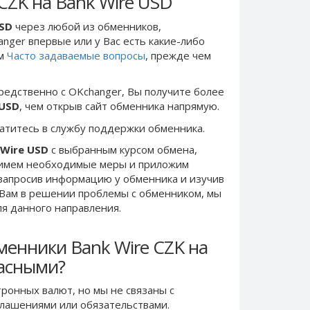
CZK на Bank Wire USD
USD
через любой из обменников,
anger впервые или у Вас есть какие-либо
ом
Часто задаваемые вопросы
, прежде чем
редственно c OKchanger, Вы получите более
 USD
, чем открыв сайт обменника напрямую.
ратитесь в службу поддержки обменника.
 Wire USD
с выбранным курсом обмена,
римем необходимые меры и приложим
запросив информацию у обменника и изучив
 Вам в решении проблемы c обменником, мы
ля данного направления.
менники Bank Wire CZK на
пасными?
ронных валют, но мы не связаны c
лашениями или обязательствами.