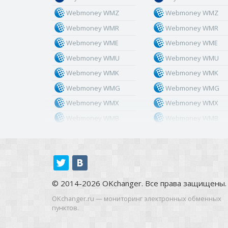
Webmoney WMZ
Webmoney WMZ
Webmoney WMR
Webmoney WMR
Webmoney WME
Webmoney WME
Webmoney WMU
Webmoney WMU
Webmoney WMK
Webmoney WMK
Webmoney WMG
Webmoney WMG
Webmoney WMX
Webmoney WMX
Webmoney WMB
Webmoney WMB
Skril USD
Skril USD
Skril EUR
Skril EUR
Skril INR
Skril INR
Skril PLN
Skril PLN
© 2014-2026 OKchanger. Все права защищены.
Skril GBP
Skril GBP
OKchanger.ru — мониторинг электронных обменных
Skril AUD
Skril AUD
пунктов.
Skril NOK
Skril NOK