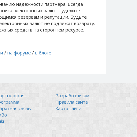
ванию надежности партнера. Всегда
нника электронных валют - уделите
еющимся резервам и репутации. Будьте
электронных валют не подлежат возврату.
ежных средств на стороннем ресурсе.
ти
/
на форуме
/
в блоге
артнерская
Разработчикам
рограмма
Правила сайта
братная связь
Карта сайта
аВо
ki