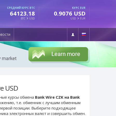
СРЕДНИЙ КУРС BTC
КУРС EUR
64123.18
0.9076 USD
BTC
USD
USD
EUR
ОВОСТИ
re USD
ьные курсы обмена
Bank Wire CZK на Bank
ожению, т.е. обменник с лучшим обменным
первой позиции. Выберите подходящее
нника электронных валют и совершить обмен.