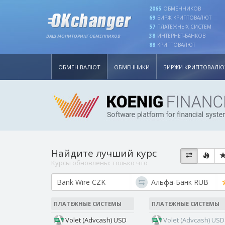
2065
ОБМЕННИКОВ
69
БИРЖ КРИПТОВАЛЮТ
57
ПЛАТЕЖНЫХ СИСТЕМ
38
ИНТЕРНЕТ-БАНКОВ
ВАШ МОНИТОРИНГ ОБМЕННИКОВ
88
КРИПТОВАЛЮТ
ОБМЕН ВАЛЮТ
ОБМЕННИКИ
БИРЖИ КРИПТОВАЛЮ
Найдите лучший курс
Курсы обновлены:
только что
ПЛАТЕЖНЫЕ СИСТЕМЫ
ПЛАТЕЖНЫЕ СИСТЕМЫ
Volet (Advcash) USD
Volet (Advcash) USD