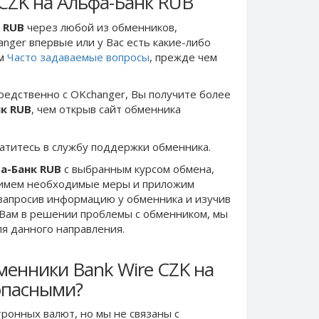
CZK на Альфа-Банк RUB
к RUB
через любой из обменников,
anger впервые или у Вас есть какие-либо
ом
Часто задаваемые вопросы
, прежде чем
редственно c OKchanger, Вы получите более
нк RUB
, чем открыв сайт обменника
ратитесь в службу поддержки обменника.
фа-Банк RUB
с выбранным курсом обмена,
римем необходимые меры и приложим
запросив информацию у обменника и изучив
 Вам в решении проблемы c обменником, мы
ля данного направления.
менники Bank Wire CZK на
опасными?
ронных валют, но мы не связаны c