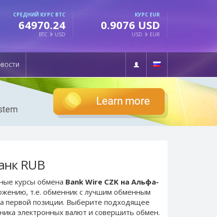
СРЕДНИЙ КУРС BTC
КУРС EUR
64970.24
0.9076 USD
BTC
USD
USD
EUR
ОВОСТИ
Банк RUB
ьные курсы обмена
Bank Wire CZK на Альфа-
ожению, т.е. обменник с лучшим обменным
а первой позиции. Выберите подходящее
нника электронных валют и совершить обмен.