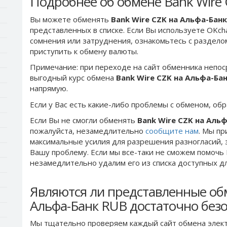
Подробнее об обмене Bank Wire 
Вы можете обменять
Bank Wire CZK на Альфа-Бан
представленных в списке. Если Вы используете OKch
сомнения или затруднения, ознакомьтесь с раздел
приступить к обмену валюты.
Примечание: при переходе на сайт обменника непос
выгодный курс обмена
Bank Wire CZK на Альфа-Ба
напрямую.
Если у Вас есть какие-либо проблемы с обменом, об
Если Вы не смогли обменять
Bank Wire CZK на Аль
пожалуйста, незамедлительно
сообщите нам
. Мы п
максимальные усилия для разрешения разногласий, 
Вашу проблему. Если мы все-таки не сможем помочь
незамедлительно удалим его из списка доступных д
Являются ли представленные об
Альфа-Банк RUB достаточно без
Мы тщательно проверяем каждый сайт обмена элект