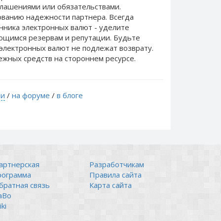
лашениями или обязательствами.
ванию надежности партнера. Всегда
нника электронных валют - уделите
еющимся резервам и репутации. Будьте
электронных валют не подлежат возврату.
ежных средств на стороннем ресурсе.
ти
/
на форуме
/
в блоге
артнерская
Разработчикам
рограмма
Правила сайта
братная связь
Карта сайта
аВо
ki