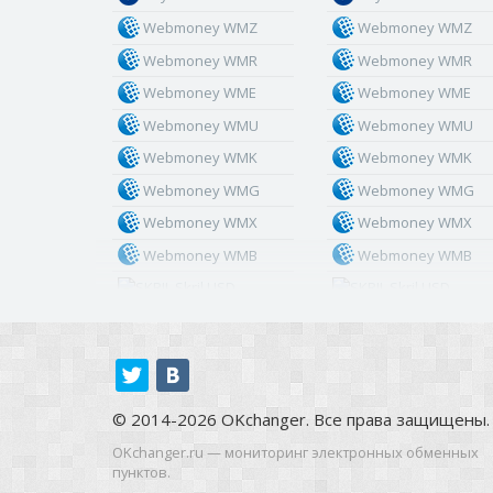
Webmoney WMZ
Webmoney WMZ
Webmoney WMR
Webmoney WMR
Webmoney WME
Webmoney WME
Webmoney WMU
Webmoney WMU
Webmoney WMK
Webmoney WMK
Webmoney WMG
Webmoney WMG
Webmoney WMX
Webmoney WMX
Webmoney WMB
Webmoney WMB
Skril USD
Skril USD
Skril EUR
Skril EUR
Skril INR
Skril INR
Skril PLN
Skril PLN
Skril GBP
Skril GBP
© 2014-2026 OKchanger. Все права защищены.
Skril AUD
Skril AUD
OKchanger.ru — мониторинг электронных обменных
пунктов.
Skril NOK
Skril NOK