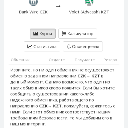
PayPal DKK
PayPal DKK
PayPal HKD
PayPal HKD
Bank Wire CZK
Volet (Advcash) KZT
PayPal JPY
PayPal JPY
PayPal NZD
PayPal NZD
Курсы
Калькулятор
PayPal NOK
PayPal NOK
PayPal PLN
PayPal PLN
Статистика
Оповещения
PayPal SGD
PayPal SGD
Обменник
Отдаете
Получаете
Резерв
PayPal SEK
PayPal SEK
Извините, но ни один обменник не осуществляет
PayPal CHF
PayPal CHF
обмен в заданном направлении
CZK
→
KZT
в
PayPal MYR
PayPal MYR
данный момент. Однако возможно, что один из
Webmoney WMZ
Webmoney WMZ
таких обменников скоро появится. Если Вы хотите
сообщить о существовании какого-либо
Webmoney WMR
Webmoney WMR
надежного обменника, работающего по
Webmoney WME
Webmoney WME
направлению
CZK
→
KZT
, пожалуйста, свяжитесь с
нами. Если этот обменник соответствует нашим
Webmoney WMU
Webmoney WMU
требованиям безопасности, то мы добавим его в
Webmoney WMK
Webmoney WMK
наш мониторинг.