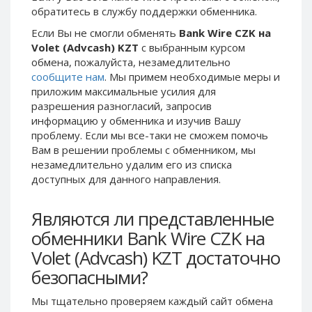
обратитесь в службу поддержки обменника.
Phone Balance UAH
Phone Balance UAH
Если Вы не смогли обменять
Bank Wire CZK на
Phone Balance AMD
Phone Balance AMD
Volet (Advcash) KZT
с выбранным курсом
Neteller USD
Neteller USD
обмена, пожалуйста, незамедлительно
сообщите нам
. Мы примем необходимые меры и
Neteller EUR
Neteller EUR
приложим максимальные усилия для
Neteller INR
Neteller INR
разрешения разногласий, запросив
Neteller PLN
Neteller PLN
информацию у обменника и изучив Вашу
проблему. Если мы все-таки не сможем помочь
Neteller GBP
Neteller GBP
Вам в решении проблемы c обменником, мы
Neteller NOK
Neteller NOK
незамедлительно удалим его из списка
доступных для данного направления.
Neteller SEK
Neteller SEK
PaySera USD
PaySera USD
Являются ли представленные
PaySera EUR
PaySera EUR
обменники Bank Wire CZK на
PaySera PLN
PaySera PLN
Volet (Advcash) KZT достаточно
AliPay CNY
AliPay CNY
безопасными?
UnionPay CNY
UnionPay CNY
Мы тщательно проверяем каждый сайт обмена
Paymer USD
Paymer USD