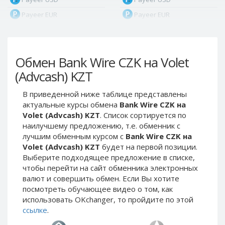
Payeer EUR
Payeer EUR
Payeer RUB
Payeer RUB
Payeer Bitcoin (BTC)
Payeer Bitcoin (BTC)
Обмен Bank Wire CZK на Volet
Payeer Tether ERC20
Payeer Tether ERC20
(USDT)
(USDT)
(Advcash) KZT
Payeer UAH
Payeer UAH
В приведенной ниже таблице представлены
ЮMoney RUB
ЮMoney RUB
актуальные курсы обмена
Bank Wire CZK на
ЮMoney KZT
ЮMoney KZT
Volet (Advcash) KZT
. Список сортируется по
наилучшему предложению, т.е. обменник с
PayPal USD
PayPal USD
лучшим обменным курсом с
Bank Wire CZK на
PayPal EUR
PayPal EUR
Volet (Advcash) KZT
будет на первой позиции.
PayPal GBP
PayPal GBP
Выберите подходящее предложение в списке,
чтобы перейти на сайт обменника электронных
PayPal CAD
PayPal CAD
валют и совершить обмен. Если Вы хотите
PayPal AUD
PayPal AUD
посмотреть обучающее видео о том, как
использовать OKchanger, то пройдите по этой
PayPal RUB
PayPal RUB
ссылке
.
PayPal CZK
PayPal CZK