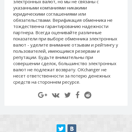
электронных валют, но мы не связаны c
Paymer RUB
Paymer RUB
указанными компаниями никакими
Paymer UAH
Paymer UAH
юридическими соглашениями или
обязательствами. Верификация обменника не
Capitalist USD
Capitalist USD
тождественна гарантированию надежности
Capitalist RUB
Capitalist RUB
партнера. Всегда оценивайте различные
показатели при выборе обменника электронных
Capitalist EUR
Capitalist EUR
валют - уделите внимание отзывам и рейтингу у
Payoneer USD
Payoneer USD
пользователей, имеющимся резервам и
Payoneer EUR
Payoneer EUR
репутации. Будьте внимательны при
совершении сделок, большинство электронных
Revolut Binance USD
Revolut Binance USD
валют не подлежат возврату. OKchanger не
(BUSD)
(BUSD)
несет ответственности за потерю денежных
Revolut USD
Revolut USD
средств на стороннем ресурсе.
Revolut EUR
Revolut EUR
Revolut GBP
Revolut GBP
Global24 UAH
Global24 UAH
Piastrix RUB
Piastrix RUB
Piastrix USD
Piastrix USD
Piastrix EUR
Piastrix EUR