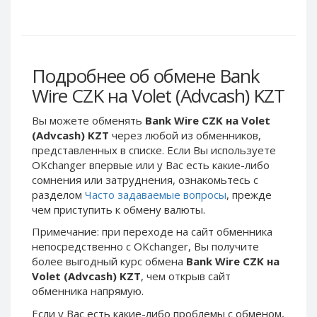
Webmoney WMG
Webmoney WMG
Webmoney WMX
Webmoney WMX
Webmoney WMB
Webmoney WMB
Skril USD
Skril USD
Подробнее об обмене Bank
Skril EUR
Skril EUR
Wire CZK на Volet (Advcash) KZT
Skril INR
Skril INR
Вы можете обменять
Bank Wire CZK на Volet
Skril PLN
Skril PLN
(Advcash) KZT
через любой из обменников,
Skril GBP
Skril GBP
представленных в списке. Если Вы используете
OKchanger впервые или у Вас есть какие-либо
Skril AUD
Skril AUD
сомнения или затруднения, ознакомьтесь с
Skril NOK
Skril NOK
разделом
Часто задаваемые вопросы
, прежде
Skril SEK
Skril SEK
чем приступить к обмену валюты.
Paxum USD
Paxum USD
Примечание: при переходе на сайт обменника
непосредственно c OKchanger, Вы получите
Paxum EUR
Paxum EUR
более выгодный курс обмена
Bank Wire CZK на
Epay USD
Epay USD
Volet (Advcash) KZT
, чем открыв сайт
обменника напрямую.
Epay EUR
Epay EUR
Phone Balance RUB
Phone Balance RUB
Если у Вас есть какие-либо проблемы с обменом,