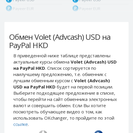
Payeer EUR
Payeer EUR
Payeer RUB
Payeer RUB
Payeer Bitcoin (BTC)
Payeer Bitcoin (BTC)
Обмен Volet (Advcash) USD на
Payeer Tether ERC20
Payeer Tether ERC20
(USDT)
(USDT)
PayPal HKD
Payeer UAH
Payeer UAH
В приведенной ниже таблице представлены
ЮMoney RUB
ЮMoney RUB
актуальные курсы обмена
Volet (Advcash) USD
ЮMoney KZT
ЮMoney KZT
на PayPal HKD
. Список сортируется по
наилучшему предложению, т.е. обменник с
PayPal USD
PayPal USD
лучшим обменным курсом с
Volet (Advcash)
PayPal EUR
PayPal EUR
USD на PayPal HKD
будет на первой позиции.
PayPal GBP
PayPal GBP
Выберите подходящее предложение в списке,
чтобы перейти на сайт обменника электронных
PayPal CAD
PayPal CAD
валют и совершить обмен. Если Вы хотите
PayPal AUD
PayPal AUD
посмотреть обучающее видео о том, как
использовать OKchanger, то пройдите по этой
PayPal RUB
PayPal RUB
ссылке
.
PayPal CZK
PayPal CZK