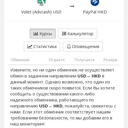
PayPal DKK
PayPal DKK
PayPal HKD
PayPal HKD
Volet (Advcash) USD
PayPal HKD
PayPal JPY
PayPal JPY
PayPal NZD
PayPal NZD
Курсы
Калькулятор
PayPal NOK
PayPal NOK
PayPal PLN
PayPal PLN
Статистика
Оповещения
PayPal SGD
PayPal SGD
Обменник
Отдаете
Получаете
Резерв
PayPal SEK
PayPal SEK
Извините, но ни один обменник не осуществляет
PayPal CHF
PayPal CHF
обмен в заданном направлении
USD
→
HKD
в
PayPal MYR
PayPal MYR
данный момент. Однако возможно, что один из
Webmoney WMZ
Webmoney WMZ
таких обменников скоро появится. Если Вы хотите
сообщить о существовании какого-либо
Webmoney WMR
Webmoney WMR
надежного обменника, работающего по
Webmoney WME
Webmoney WME
направлению
USD
→
HKD
, пожалуйста, свяжитесь с
нами. Если этот обменник соответствует нашим
Webmoney WMU
Webmoney WMU
требованиям безопасности, то мы добавим его в
Webmoney WMK
Webmoney WMK
наш мониторинг.