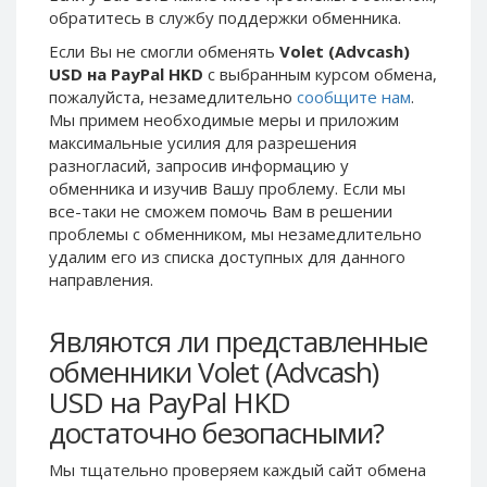
обратитесь в службу поддержки обменника.
Phone Balance UAH
Phone Balance UAH
Если Вы не смогли обменять
Volet (Advcash)
Phone Balance AMD
Phone Balance AMD
USD на PayPal HKD
с выбранным курсом обмена,
Neteller USD
Neteller USD
пожалуйста, незамедлительно
сообщите нам
.
Мы примем необходимые меры и приложим
Neteller EUR
Neteller EUR
максимальные усилия для разрешения
Neteller INR
Neteller INR
разногласий, запросив информацию у
Neteller PLN
Neteller PLN
обменника и изучив Вашу проблему. Если мы
все-таки не сможем помочь Вам в решении
Neteller GBP
Neteller GBP
проблемы c обменником, мы незамедлительно
Neteller NOK
Neteller NOK
удалим его из списка доступных для данного
направления.
Neteller SEK
Neteller SEK
PaySera USD
PaySera USD
Являются ли представленные
PaySera EUR
PaySera EUR
обменники Volet (Advcash)
PaySera PLN
PaySera PLN
USD на PayPal HKD
AliPay CNY
AliPay CNY
достаточно безопасными?
UnionPay CNY
UnionPay CNY
Мы тщательно проверяем каждый сайт обмена
Paymer USD
Paymer USD