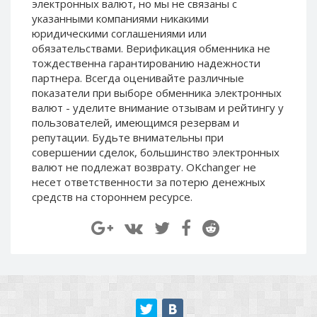
электронных валют, но мы не связаны c
Paymer RUB
Paymer RUB
указанными компаниями никакими
Paymer UAH
Paymer UAH
юридическими соглашениями или
обязательствами. Верификация обменника не
Capitalist USD
Capitalist USD
тождественна гарантированию надежности
Capitalist RUB
Capitalist RUB
партнера. Всегда оценивайте различные
показатели при выборе обменника электронных
Capitalist EUR
Capitalist EUR
валют - уделите внимание отзывам и рейтингу у
Payoneer USD
Payoneer USD
пользователей, имеющимся резервам и
Payoneer EUR
Payoneer EUR
репутации. Будьте внимательны при
совершении сделок, большинство электронных
Revolut Binance USD
Revolut Binance USD
валют не подлежат возврату. OKchanger не
(BUSD)
(BUSD)
несет ответственности за потерю денежных
Revolut USD
Revolut USD
средств на стороннем ресурсе.
Revolut EUR
Revolut EUR
Revolut GBP
Revolut GBP
Global24 UAH
Global24 UAH
Piastrix RUB
Piastrix RUB
Piastrix USD
Piastrix USD
Piastrix EUR
Piastrix EUR