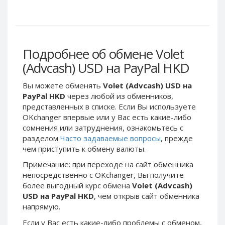
Webmoney WMG
Webmoney WMG
Webmoney WMX
Webmoney WMX
Webmoney WMB
Webmoney WMB
Skril USD
Skril USD
Подробнее об обмене Volet
Skril EUR
Skril EUR
(Advcash) USD на PayPal HKD
Skril INR
Skril INR
Вы можете обменять
Volet (Advcash) USD на
Skril PLN
Skril PLN
PayPal HKD
через любой из обменников,
Skril GBP
Skril GBP
представленных в списке. Если Вы используете
OKchanger впервые или у Вас есть какие-либо
Skril AUD
Skril AUD
сомнения или затруднения, ознакомьтесь с
Skril NOK
Skril NOK
разделом
Часто задаваемые вопросы
, прежде
Skril SEK
Skril SEK
чем приступить к обмену валюты.
Paxum USD
Paxum USD
Примечание: при переходе на сайт обменника
непосредственно c OKchanger, Вы получите
Paxum EUR
Paxum EUR
более выгодный курс обмена
Volet (Advcash)
Epay USD
Epay USD
USD на PayPal HKD
, чем открыв сайт обменника
напрямую.
Epay EUR
Epay EUR
Phone Balance RUB
Phone Balance RUB
Если у Вас есть какие-либо проблемы с обменом,