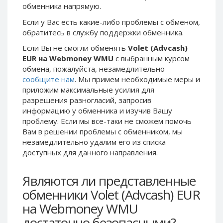
обменника напрямую.
Phone Balance UAH
Phone Balance UAH
Если у Вас есть какие-либо проблемы с обменом,
Phone Balance AMD
Phone Balance AMD
обратитесь в службу поддержки обменника.
Neteller USD
Neteller USD
Если Вы не смогли обменять
Volet (Advcash)
Neteller EUR
Neteller EUR
EUR на Webmoney WMU
с выбранным курсом
обмена, пожалуйста, незамедлительно
Neteller INR
Neteller INR
сообщите нам
. Мы примем необходимые меры и
Neteller PLN
Neteller PLN
приложим максимальные усилия для
Neteller GBP
Neteller GBP
разрешения разногласий, запросив
информацию у обменника и изучив Вашу
Neteller NOK
Neteller NOK
проблему. Если мы все-таки не сможем помочь
Neteller SEK
Neteller SEK
Вам в решении проблемы c обменником, мы
незамедлительно удалим его из списка
PaySera USD
PaySera USD
доступных для данного направления.
PaySera EUR
PaySera EUR
PaySera PLN
PaySera PLN
Являются ли представленные
AliPay CNY
AliPay CNY
обменники Volet (Advcash) EUR
UnionPay CNY
UnionPay CNY
на Webmoney WMU
Paymer USD
Paymer USD
достаточно безопасными?