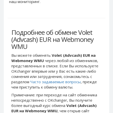
Webmoney WMG
Webmoney WMG
наш мониторинг.
Webmoney WMX
Webmoney WMX
Webmoney WMB
Webmoney WMB
Skril USD
Skril USD
Подробнее об обмене Volet
Skril EUR
Skril EUR
(Advcash) EUR на Webmoney
Skril INR
Skril INR
WMU
Skril PLN
Skril PLN
Skril GBP
Skril GBP
Вы можете обменять
Volet (Advcash) EUR на
Skril AUD
Skril AUD
Webmoney WMU
через любой из обменников,
представленных в списке. Если Вы используете
Skril NOK
Skril NOK
OKchanger впервые или у Вас есть какие-либо
Skril SEK
Skril SEK
сомнения или затруднения, ознакомьтесь с
Paxum USD
Paxum USD
разделом
Часто задаваемые вопросы
, прежде
чем приступить к обмену валюты.
Paxum EUR
Paxum EUR
Примечание: при переходе на сайт обменника
Epay USD
Epay USD
непосредственно c OKchanger, Вы получите
Epay EUR
Epay EUR
более выгодный курс обмена
Volet (Advcash)
EUR на Webmoney WMU
, чем открыв сайт
Phone Balance RUB
Phone Balance RUB