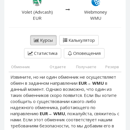
PayPal DKK
PayPal DKK
PayPal HKD
PayPal HKD
Volet (Advcash)
Webmoney
EUR
WMU
PayPal JPY
PayPal JPY
PayPal NZD
PayPal NZD
PayPal NOK
PayPal NOK
Курсы
Калькулятор
PayPal PLN
PayPal PLN
Статистика
Оповещения
PayPal SGD
PayPal SGD
PayPal SEK
PayPal SEK
Обменник
Отдаете
Получаете
Резерв
PayPal CHF
PayPal CHF
Извините, но ни один обменник не осуществляет
PayPal MYR
PayPal MYR
обмен в заданном направлении
EUR
→
WMU
в
Webmoney WMZ
Webmoney WMZ
данный момент. Однако возможно, что один из
таких обменников скоро появится. Если Вы хотите
Webmoney WMR
Webmoney WMR
сообщить о существовании какого-либо
Webmoney WME
Webmoney WME
надежного обменника, работающего по
направлению
EUR
→
WMU
, пожалуйста, свяжитесь с
Webmoney WMU
Webmoney WMU
нами. Если этот обменник соответствует нашим
Webmoney WMK
Webmoney WMK
требованиям безопасности, то мы добавим его в