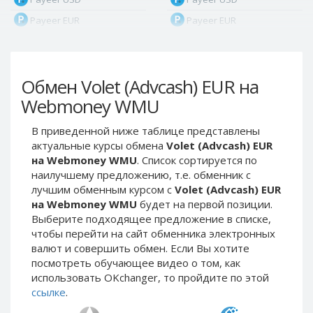
Payeer EUR
Payeer EUR
Payeer RUB
Payeer RUB
Payeer Bitcoin (BTC)
Payeer Bitcoin (BTC)
Обмен Volet (Advcash) EUR на
Payeer Tether ERC20
Payeer Tether ERC20
(USDT)
(USDT)
Webmoney WMU
Payeer UAH
Payeer UAH
В приведенной ниже таблице представлены
ЮMoney RUB
ЮMoney RUB
актуальные курсы обмена
Volet (Advcash) EUR
ЮMoney KZT
ЮMoney KZT
на Webmoney WMU
. Список сортируется по
наилучшему предложению, т.е. обменник с
PayPal USD
PayPal USD
лучшим обменным курсом с
Volet (Advcash) EUR
PayPal EUR
PayPal EUR
на Webmoney WMU
будет на первой позиции.
PayPal GBP
PayPal GBP
Выберите подходящее предложение в списке,
чтобы перейти на сайт обменника электронных
PayPal CAD
PayPal CAD
валют и совершить обмен. Если Вы хотите
PayPal AUD
PayPal AUD
посмотреть обучающее видео о том, как
использовать OKchanger, то пройдите по этой
PayPal RUB
PayPal RUB
ссылке
.
PayPal CZK
PayPal CZK