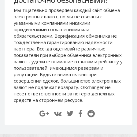
Paymer RUB
Paymer RUB
Мы тщательно проверяем каждый сайт обмена
Paymer UAH
Paymer UAH
электронных валют, но мы не связаны c
указанными компаниями никакими
Capitalist USD
Capitalist USD
юридическими соглашениями или
Capitalist RUB
Capitalist RUB
обязательствами. Верификация обменника не
Capitalist EUR
Capitalist EUR
тождественна гарантированию надежности
партнера. Всегда оценивайте различные
Payoneer USD
Payoneer USD
показатели при выборе обменника электронных
Payoneer EUR
Payoneer EUR
валют - уделите внимание отзывам и рейтингу у
пользователей, имеющимся резервам и
Revolut Binance USD
Revolut Binance USD
репутации. Будьте внимательны при
(BUSD)
(BUSD)
совершении сделок, большинство электронных
Revolut USD
Revolut USD
валют не подлежат возврату. OKchanger не
Revolut EUR
Revolut EUR
несет ответственности за потерю денежных
средств на стороннем ресурсе.
Revolut GBP
Revolut GBP
Global24 UAH
Global24 UAH
Piastrix RUB
Piastrix RUB
Piastrix USD
Piastrix USD
Piastrix EUR
Piastrix EUR