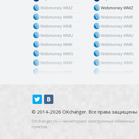
Webmoney WMZ
Webmoney WMZ
Webmoney WMR
Webmoney WMR
Webmoney WME
Webmoney WME
Webmoney WMU
Webmoney WMU
Webmoney WMK
Webmoney WMK
Webmoney WMG
Webmoney WMG
Webmoney WMX
Webmoney WMX
Webmoney WMB
Webmoney WMB
Skril USD
Skril USD
Skril EUR
Skril EUR
Skril INR
Skril INR
Skril PLN
Skril PLN
© 2014-2026 OKchanger. Все права защищены.
Skril GBP
Skril GBP
OKchanger.ru — мониторинг электронных обменных
Skril AUD
Skril AUD
пунктов.
Skril NOK
Skril NOK