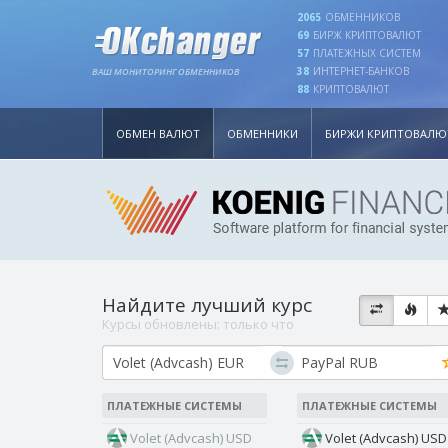
2065
ОБМЕННИКОВ
69
БИРЖ КРИПТОВАЛЮТ
57
ПЛАТЕЖНЫХ СИСТЕМ
38
ИНТЕРНЕТ-БАНКОВ
ВАШ МОНИТОРИНГ ОБМЕННИКОВ
88
КРИПТОВАЛЮТ
ОБМЕН ВАЛЮТ
ОБМЕННИКИ
БИРЖИ КРИПТОВАЛЮ
Найдите лучший курс
Курсы обновлены:
только что
ПЛАТЕЖНЫЕ СИСТЕМЫ
ПЛАТЕЖНЫЕ СИСТЕМЫ
Volet (Advcash) USD
Volet (Advcash) USD