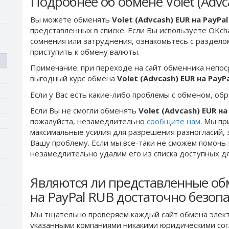
Подробнее об обмене Volet (Advc
Вы можете обменять
Volet (Advcash) EUR на PayPa
представленных в списке. Если Вы используете OKch
сомнения или затруднения, ознакомьтесь с раздел
приступить к обмену валюты.
Примечание: при переходе на сайт обменника непос
выгодный курс обмена
Volet (Advcash) EUR на PayP
Если у Вас есть какие-либо проблемы с обменом, об
Если Вы не смогли обменять
Volet (Advcash) EUR на
пожалуйста, незамедлительно
сообщите нам
. Мы п
максимальные усилия для разрешения разногласий, 
Вашу проблему. Если мы все-таки не сможем помочь
незамедлительно удалим его из списка доступных д
Являются ли представленные обм
на PayPal RUB достаточно безоп
Мы тщательно проверяем каждый сайт обмена элект
указанными компаниями никакими юридическими сог