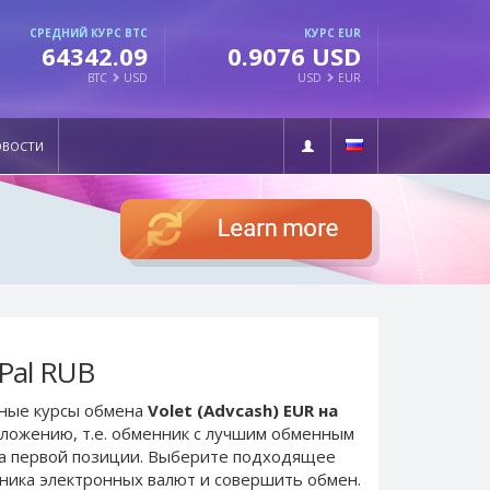
СРЕДНИЙ КУРС BTC
КУРС EUR
64342.09
0.9076 USD
BTC
USD
USD
EUR
ОВОСТИ
yPal RUB
ьные курсы обмена
Volet (Advcash) EUR на
дложению, т.е. обменник с лучшим обменным
а первой позиции. Выберите подходящее
нника электронных валют и совершить обмен.