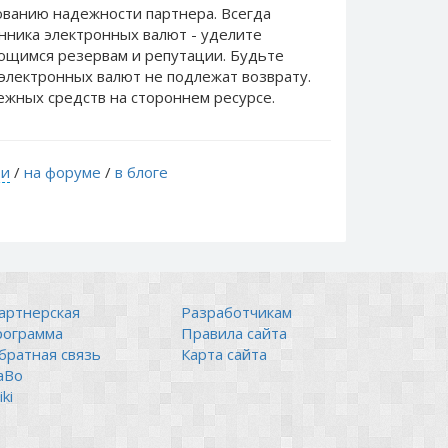
ванию надежности партнера. Всегда
нника электронных валют - уделите
еющимся резервам и репутации. Будьте
электронных валют не подлежат возврату.
ежных средств на стороннем ресурсе.
ти
/
на форуме
/
в блоге
артнерская
Разработчикам
рограмма
Правила сайта
братная связь
Карта сайта
аВо
ki