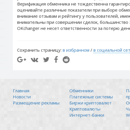
Верификация обменника не тождественна гарантиро
оценивайте различные показатели при выборе обме
внимание отзывам и рейтингу у пользователей, им
внимательны при совершении сделок, большинство 
OKchanger не несет ответственности за потерю ден
Сохранить страницу:
в избранном
/
в социальной се
Главная
Обменники
П
Новости
Платежные системы
п
Размещение рекламы
Биржи криптовалют
О
Криптовалюты
Ч
Интернет-банки
Wi