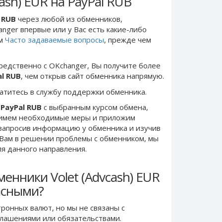
ash) EUR на PayPal RUB
l RUB
через любой из обменников,
anger впервые или у Вас есть какие-либо
ом
Часто задаваемые вопросы
, прежде чем
редственно c OKchanger, Вы получите более
al RUB
, чем открыв сайт обменника напрямую.
ратитесь в службу поддержки обменника.
 PayPal RUB
с выбранным курсом обмена,
римем необходимые меры и приложим
запросив информацию у обменника и изучив
 Вам в решении проблемы c обменником, мы
ля данного направления.
енники Volet (Advcash) EUR
асными?
ронных валют, но мы не связаны c
лашениями или обязательствами.