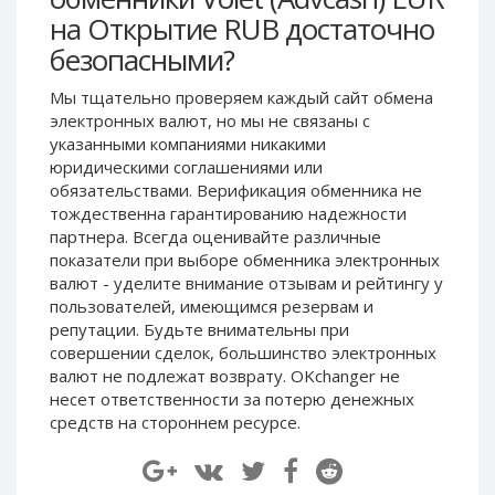
Paymer RUB
Paymer RUB
на Открытие RUB достаточно
безопасными?
Paymer UAH
Paymer UAH
Capitalist USD
Capitalist USD
Мы тщательно проверяем каждый сайт обмена
Capitalist RUB
Capitalist RUB
электронных валют, но мы не связаны c
указанными компаниями никакими
Capitalist EUR
Capitalist EUR
юридическими соглашениями или
Payoneer USD
Payoneer USD
обязательствами. Верификация обменника не
тождественна гарантированию надежности
Payoneer EUR
Payoneer EUR
партнера. Всегда оценивайте различные
Revolut Binance USD
Revolut Binance USD
показатели при выборе обменника электронных
(BUSD)
(BUSD)
валют - уделите внимание отзывам и рейтингу у
Revolut USD
Revolut USD
пользователей, имеющимся резервам и
репутации. Будьте внимательны при
Revolut EUR
Revolut EUR
совершении сделок, большинство электронных
Revolut GBP
Revolut GBP
валют не подлежат возврату. OKchanger не
Global24 UAH
Global24 UAH
несет ответственности за потерю денежных
средств на стороннем ресурсе.
Piastrix RUB
Piastrix RUB
Piastrix USD
Piastrix USD
Piastrix EUR
Piastrix EUR