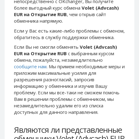
непосредственно c OKchanger, Вы получите
Phone Balance UAH
Phone Balance UAH
более выгодный курс обмена
Volet (Advcash)
EUR на Открытие RUB
, чем открыв сайт
Phone Balance AMD
Phone Balance AMD
обменника напрямую.
Neteller USD
Neteller USD
Если у Вас есть какие-либо проблемы с обменом,
Neteller EUR
Neteller EUR
обратитесь в службу поддержки обменника.
Neteller INR
Neteller INR
Если Вы не смогли обменять
Volet (Advcash)
Neteller PLN
Neteller PLN
EUR на Открытие RUB
с выбранным курсом
обмена, пожалуйста, незамедлительно
Neteller GBP
Neteller GBP
сообщите нам
. Мы примем необходимые меры и
Neteller NOK
Neteller NOK
приложим максимальные усилия для
разрешения разногласий, запросив
Neteller SEK
Neteller SEK
информацию у обменника и изучив Вашу
PaySera USD
PaySera USD
проблему. Если мы все-таки не сможем помочь
PaySera EUR
PaySera EUR
Вам в решении проблемы c обменником, мы
незамедлительно удалим его из списка
PaySera PLN
PaySera PLN
доступных для данного направления.
AliPay CNY
AliPay CNY
UnionPay CNY
UnionPay CNY
Являются ли представленные
Paymer USD
Paymer USD
обменники Volet (Advcash) EUR