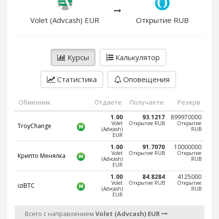
PayPal DKK
PayPal DKK
PayPal HKD
PayPal HKD
Volet (Advcash) EUR
Открытие RUB
PayPal JPY
PayPal JPY
PayPal NZD
PayPal NZD
Курсы
Калькулятор
PayPal NOK
PayPal NOK
PayPal PLN
PayPal PLN
Статистика
Оповещения
PayPal SGD
PayPal SGD
Обменник
Отдаете
Получаете
Резерв
PayPal SEK
PayPal SEK
1.00
93.1217
899970000
PayPal CHF
PayPal CHF
Volet
Открытие RUB
Открытие
TroyChange
(Advcash)
RUB
PayPal MYR
PayPal MYR
EUR
1.00
91.7070
10000000
Webmoney WMZ
Webmoney WMZ
Volet
Открытие RUB
Открытие
Крипто Менялка
(Advcash)
RUB
Webmoney WMR
Webmoney WMR
EUR
1.00
84.8284
4125000
Webmoney WME
Webmoney WME
Volet
Открытие RUB
Открытие
iziBTC
(Advcash)
RUB
Webmoney WMU
Webmoney WMU
EUR
Webmoney WMK
Webmoney WMK
Всего с направлением
Volet (Advcash) EUR