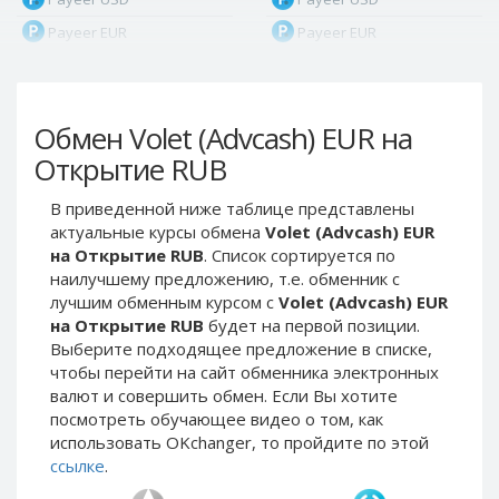
Payeer EUR
Payeer EUR
Payeer RUB
Payeer RUB
Payeer Bitcoin (BTC)
Payeer Bitcoin (BTC)
Обмен Volet (Advcash) EUR на
Payeer Tether ERC20
Payeer Tether ERC20
(USDT)
(USDT)
Открытие RUB
Payeer UAH
Payeer UAH
В приведенной ниже таблице представлены
ЮMoney RUB
ЮMoney RUB
актуальные курсы обмена
Volet (Advcash) EUR
ЮMoney KZT
ЮMoney KZT
на Открытие RUB
. Список сортируется по
наилучшему предложению, т.е. обменник с
PayPal USD
PayPal USD
лучшим обменным курсом с
Volet (Advcash) EUR
PayPal EUR
PayPal EUR
на Открытие RUB
будет на первой позиции.
PayPal GBP
PayPal GBP
Выберите подходящее предложение в списке,
чтобы перейти на сайт обменника электронных
PayPal CAD
PayPal CAD
валют и совершить обмен. Если Вы хотите
PayPal AUD
PayPal AUD
посмотреть обучающее видео о том, как
использовать OKchanger, то пройдите по этой
PayPal RUB
PayPal RUB
ссылке
.
PayPal CZK
PayPal CZK