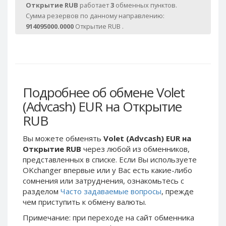
Webmoney WMG
Webmoney WMG
Открытие RUB
работает
3
обменных пунктов.
Сумма резервов по данному направлению:
Webmoney WMX
Webmoney WMX
914095000.0000
Открытие RUB .
Webmoney WMB
Webmoney WMB
Skril USD
Skril USD
Skril EUR
Skril EUR
Skril INR
Skril INR
Подробнее об обмене Volet
Skril PLN
Skril PLN
(Advcash) EUR на Открытие
Skril GBP
Skril GBP
RUB
Skril AUD
Skril AUD
Skril NOK
Skril NOK
Вы можете обменять
Volet (Advcash) EUR на
Skril SEK
Skril SEK
Открытие RUB
через любой из обменников,
представленных в списке. Если Вы используете
Paxum USD
Paxum USD
OKchanger впервые или у Вас есть какие-либо
Paxum EUR
Paxum EUR
сомнения или затруднения, ознакомьтесь с
разделом
Часто задаваемые вопросы
, прежде
Epay USD
Epay USD
чем приступить к обмену валюты.
Epay EUR
Epay EUR
Примечание: при переходе на сайт обменника
Phone Balance RUB
Phone Balance RUB