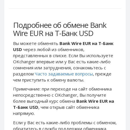
Webmoney WMG
Webmoney WMG
Webmoney WMX
Webmoney WMX
Webmoney WMB
Webmoney WMB
Подробнее об обмене Bank
Skril USD
Skril USD
Wire EUR на Т-Банк USD
Skril EUR
Skril EUR
Вы можете обменять
Bank Wire EUR на Т-Банк
Skril INR
Skril INR
USD
через любой из обменников,
Skril PLN
Skril PLN
представленных в списке. Если Вы используете
Skril GBP
Skril GBP
OKchanger впервые или у Вас есть какие-либо
сомнения или затруднения, ознакомьтесь с
Skril AUD
Skril AUD
разделом
Часто задаваемые вопросы
, прежде
Skril NOK
Skril NOK
чем приступить к обмену валюты.
Skril SEK
Skril SEK
Примечание: при переходе на сайт обменника
Paxum USD
Paxum USD
непосредственно c OKchanger, Вы получите
более выгодный курс обмена
Bank Wire EUR на
Paxum EUR
Paxum EUR
Т-Банк USD
, чем открыв сайт обменника
Epay USD
Epay USD
напрямую.
Epay EUR
Epay EUR
Если у Вас есть какие-либо проблемы с обменом,
Phone Balance RUB
Phone Balance RUB
обратитесь в службу поддержки обменника.