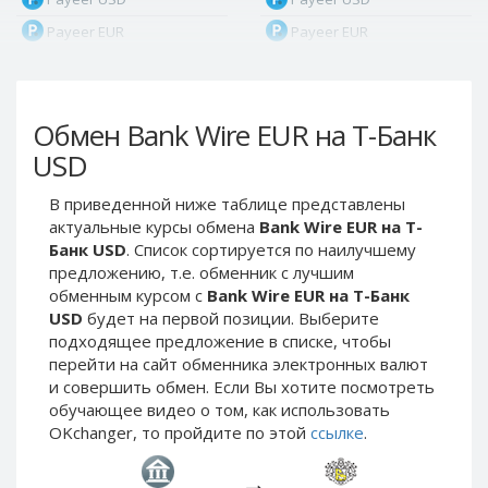
Payeer EUR
Payeer EUR
Payeer RUB
Payeer RUB
Payeer Bitcoin (BTC)
Payeer Bitcoin (BTC)
Обмен Bank Wire EUR на Т-Банк
Payeer Tether ERC20
Payeer Tether ERC20
(USDT)
(USDT)
USD
Payeer UAH
Payeer UAH
В приведенной ниже таблице представлены
ЮMoney RUB
ЮMoney RUB
актуальные курсы обмена
Bank Wire EUR на Т-
ЮMoney KZT
ЮMoney KZT
Банк USD
. Список сортируется по наилучшему
предложению, т.е. обменник с лучшим
PayPal USD
PayPal USD
обменным курсом с
Bank Wire EUR на Т-Банк
PayPal EUR
PayPal EUR
USD
будет на первой позиции. Выберите
PayPal GBP
PayPal GBP
подходящее предложение в списке, чтобы
перейти на сайт обменника электронных валют
PayPal CAD
PayPal CAD
и совершить обмен. Если Вы хотите посмотреть
PayPal AUD
PayPal AUD
обучающее видео о том, как использовать
OKchanger, то пройдите по этой
ссылке
.
PayPal RUB
PayPal RUB
PayPal CZK
PayPal CZK