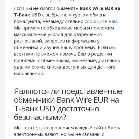
Phone Balance UAH
Phone Balance UAH
Если Вы не смогли обменять
Bank Wire EUR на
Т-Банк USD
с выбранным курсом обмена,
Phone Balance AMD
Phone Balance AMD
пожалуйста, незамедлительно
сообщите нам
.
Neteller USD
Neteller USD
Мы примем необходимые меры и приложим
максимальные усилия для разрешения
Neteller EUR
Neteller EUR
разногласий, запросив информацию у
Neteller INR
Neteller INR
обменника и изучив Вашу проблему. Если мы
Neteller PLN
Neteller PLN
все-таки не сможем помочь Вам в решении
проблемы c обменником, мы незамедлительно
Neteller GBP
Neteller GBP
удалим его из списка доступных для данного
Neteller NOK
Neteller NOK
направления.
Neteller SEK
Neteller SEK
Являются ли представленные
PaySera USD
PaySera USD
обменники Bank Wire EUR на
PaySera EUR
PaySera EUR
Т-Банк USD достаточно
PaySera PLN
PaySera PLN
безопасными?
AliPay CNY
AliPay CNY
UnionPay CNY
UnionPay CNY
Мы тщательно проверяем каждый сайт обмена
электронных валют, но мы не связаны c
Paymer USD
Paymer USD