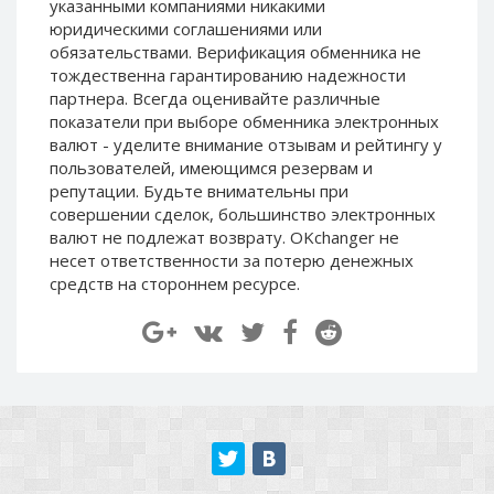
указанными компаниями никакими
Paymer RUB
Paymer RUB
юридическими соглашениями или
Paymer UAH
Paymer UAH
обязательствами. Верификация обменника не
тождественна гарантированию надежности
Capitalist USD
Capitalist USD
партнера. Всегда оценивайте различные
Capitalist RUB
Capitalist RUB
показатели при выборе обменника электронных
валют - уделите внимание отзывам и рейтингу у
Capitalist EUR
Capitalist EUR
пользователей, имеющимся резервам и
Payoneer USD
Payoneer USD
репутации. Будьте внимательны при
Payoneer EUR
Payoneer EUR
совершении сделок, большинство электронных
валют не подлежат возврату. OKchanger не
Revolut Binance USD
Revolut Binance USD
несет ответственности за потерю денежных
(BUSD)
(BUSD)
средств на стороннем ресурсе.
Revolut USD
Revolut USD
Revolut EUR
Revolut EUR
Revolut GBP
Revolut GBP
Global24 UAH
Global24 UAH
Piastrix RUB
Piastrix RUB
Piastrix USD
Piastrix USD
Piastrix EUR
Piastrix EUR