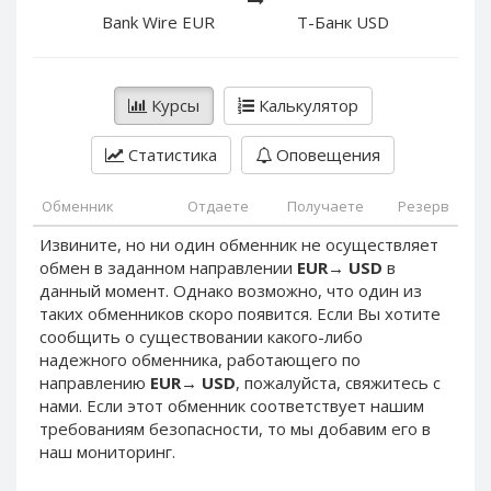
PayPal DKK
PayPal DKK
Bank Wire EUR
Т-Банк USD
PayPal HKD
PayPal HKD
PayPal JPY
PayPal JPY
Курсы
Калькулятор
PayPal NZD
PayPal NZD
PayPal NOK
PayPal NOK
Статистика
Оповещения
PayPal PLN
PayPal PLN
PayPal SGD
PayPal SGD
Обменник
Отдаете
Получаете
Резерв
PayPal SEK
PayPal SEK
Извините, но ни один обменник не осуществляет
обмен в заданном направлении
EUR
→
USD
в
PayPal CHF
PayPal CHF
данный момент. Однако возможно, что один из
PayPal MYR
PayPal MYR
таких обменников скоро появится. Если Вы хотите
Webmoney WMZ
Webmoney WMZ
сообщить о существовании какого-либо
надежного обменника, работающего по
Webmoney WMR
Webmoney WMR
направлению
EUR
→
USD
, пожалуйста, свяжитесь с
Webmoney WME
Webmoney WME
нами. Если этот обменник соответствует нашим
требованиям безопасности, то мы добавим его в
Webmoney WMU
Webmoney WMU
наш мониторинг.
Webmoney WMK
Webmoney WMK